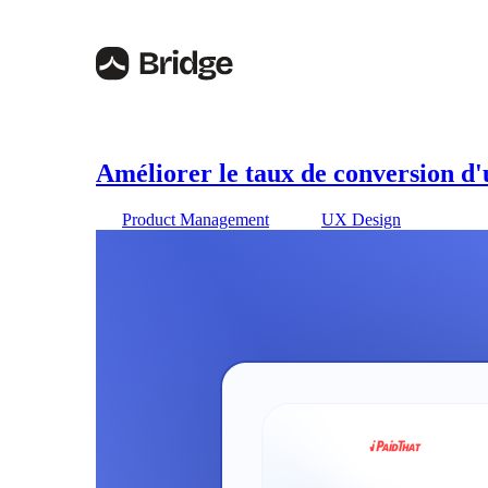
Améliorer le taux de conversion d
Product Management
UX Design