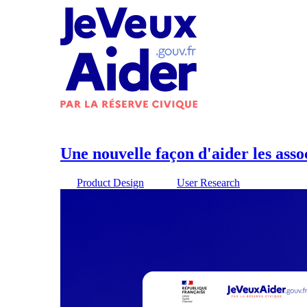
Une nouvelle façon d'aider les asso
Product Design
User Research