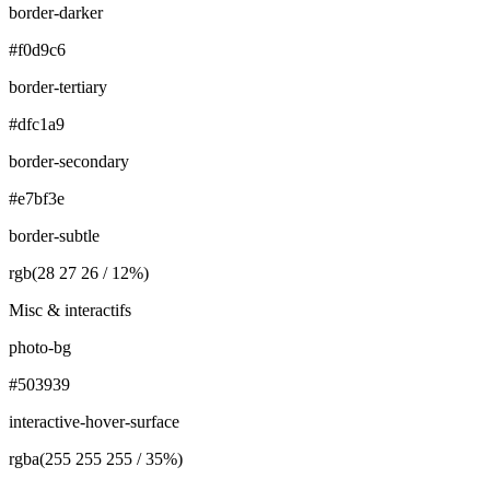
border-darker
#f0d9c6
border-tertiary
#dfc1a9
border-secondary
#e7bf3e
border-subtle
rgb(28 27 26 / 12%)
Misc & interactifs
photo-bg
#503939
interactive-hover-surface
rgba(255 255 255 / 35%)