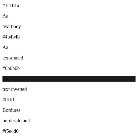
#1c1b1a
Aa
text-body
#4b4b4b
Aa
text-muted
#6b6b6b
Aa
text-inverted
#ffffff
Bordures
border-default
#f5e4d6