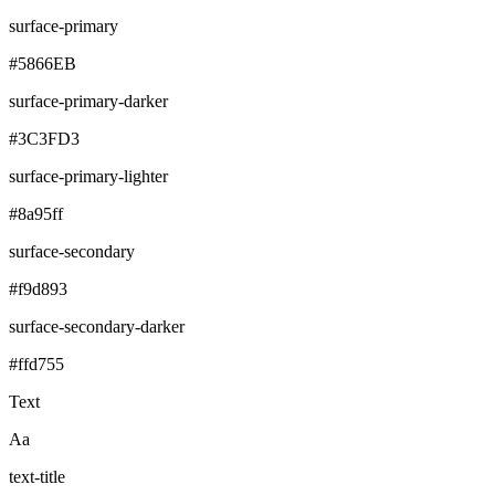
surface-primary
#5866EB
surface-primary-darker
#3C3FD3
surface-primary-lighter
#8a95ff
surface-secondary
#f9d893
surface-secondary-darker
#ffd755
Text
Aa
text-title