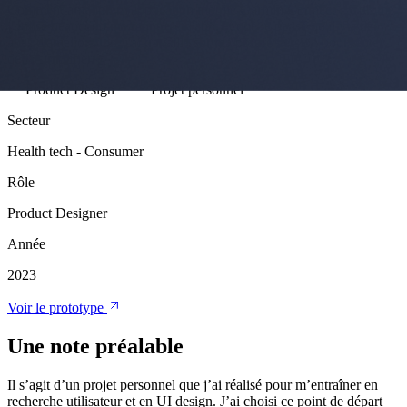
Comment améliorer l'application mobile Garmin Connect ? Comme
j'utilise beaucoup ma montre et l'app, et que je pense qu'il y a des
axes d'amélioration, j'ai travaillé sur ma propre version pour tenter
de la simplifier.
Product Design
Projet personnel
Secteur
Health tech - Consumer
Rôle
Product Designer
Année
2023
Voir le prototype
Une note préalable
Il s’agit d’un projet personnel que j’ai réalisé pour m’entraîner en
recherche utilisateur et en UI design. J’ai choisi ce point de départ